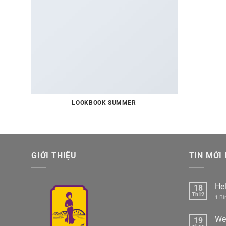
LOOKBOOK SUMMER
GIỚI THIỆU
TIN MỚI
Hel
18
Th12
1
Bìn
We
19