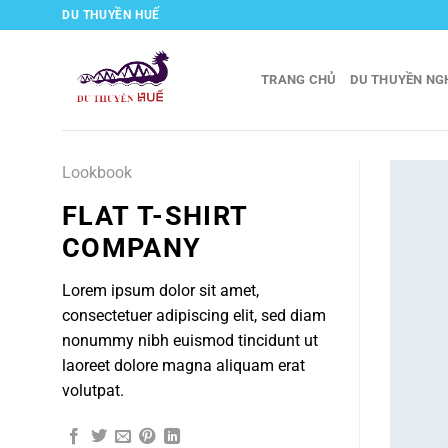
Bỏ
DU THUYỀN HUẾ
qua
nội
TRANG CHỦ
DU THUYỀN NG
dung
Lookbook
FLAT T-SHIRT
COMPANY
Lorem ipsum dolor sit amet,
consectetuer adipiscing elit, sed diam
nonummy nibh euismod tincidunt ut
laoreet dolore magna aliquam erat
volutpat.