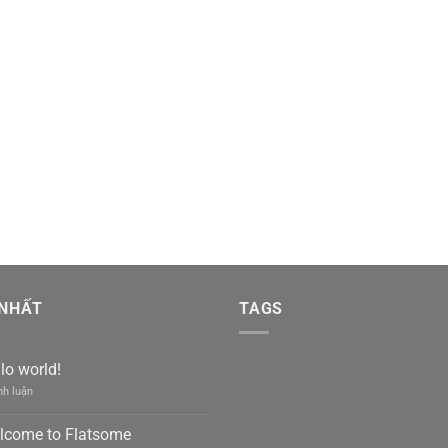
 NHẤT
TAGS
lo world!
h luận
lcome to Flatsome