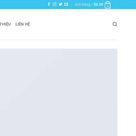
Giỏ hàng /
$
0.00
0
 THIỆU
LIÊN HỆ