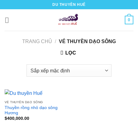
Bỏ
DU THUYỀN HUẾ
qua
nội
0
dung
TRANG CHỦ
/
VÉ THUYỀN DẠO SÔNG
LỌC
VÉ THUYỀN DẠO SÔNG
Thuyền rồng nhỏ dạo sông
Hương
$
400,000.00