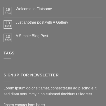
Welcome to Flatsome
19
Th11
Just another post with A Gallery
13
Th10
A Simple Blog Post
13
Th10
TAGS
SIGNUP FOR NEWSLETTER
Lorem ipsum dolor sit amet, consectetuer adipiscing elit,
sed diam nonummy nibh euismod tincidunt ut laoreet.
(insert contact form here)